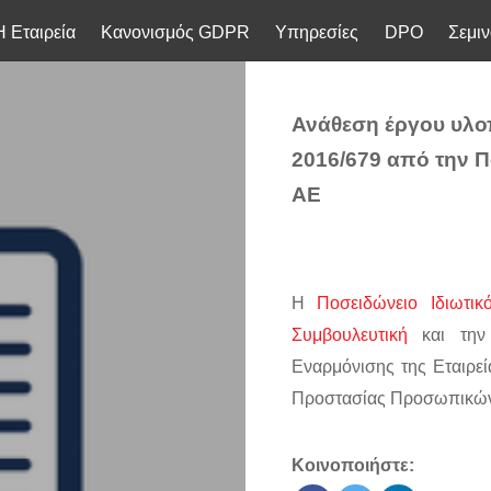
Η Εταιρεία
Κανονισμός GDPR
Υπηρεσίες
DPO
Σεμιν
Ανάθεση έργου υλο
2016/679 από την Π
ΑΕ
Η
Ποσειδώνειο Ιδιωτι
Συμβουλευτική
και την 
Εναρμόνισης της Εταιρε
Προστασίας Προσωπικών
Κοινοποιήστε: