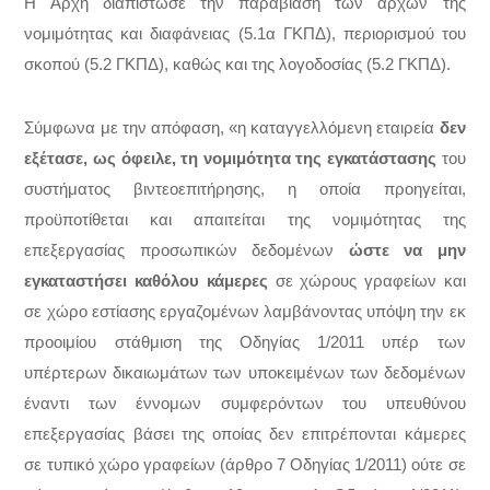
Η Αρχή διαπίστωσε την παραβίαση των αρχών της
νομιμότητας και διαφάνειας (5.1α ΓΚΠΔ), περιορισμού του
σκοπού (5.2 ΓΚΠΔ), καθώς και της λογοδοσίας (5.2 ΓΚΠΔ).
Σύμφωνα με την απόφαση, «η καταγγελλόμενη εταιρεία
δεν
εξέτασε, ως όφειλε, τη νομιμότητα της εγκατάστασης
του
συστήματος βιντεοεπιτήρησης, η οποία προηγείται,
προϋποτίθεται και απαιτείται της νομιμότητας της
επεξεργασίας προσωπικών δεδομένων
ώστε να μην
εγκαταστήσει καθόλου κάμερες
σε χώρους γραφείων και
σε χώρο εστίασης εργαζομένων λαμβάνοντας υπόψη την εκ
προοιμίου στάθμιση της Οδηγίας 1/2011 υπέρ των
υπέρτερων δικαιωμάτων των υποκειμένων των δεδομένων
έναντι των έννομων συμφερόντων του υπευθύνου
επεξεργασίας βάσει της οποίας δεν επιτρέπονται κάμερες
σε τυπικό χώρο γραφείων (άρθρο 7 Οδηγίας 1/2011) ούτε σε