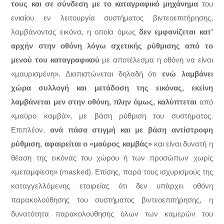
τους και σε σύνδεση με το καταγραφικό μηχάνημα
του
ενιαίου εν λειτουργία συστήματος βιντεοεπιτήρησης,
λαμβάνοντας εικόνα, η οποία όμως
δεν εμφανίζεται κατ’
αρχήν στην οθόνη λόγω σχετικής ρύθμισης από το
μενού του καταγραφικού
με αποτέλεσμα η οθόνη να είναι
«μαυρισμένη». Διαπιστώνεται δηλαδή ότι
ενώ λαμβάνει
χώρα συλλογή και μετάδοση της εικόνας, εκείνη
λαμβάνεται μεν στην οθόνη, πλην όμως, καλύπτεται
από
«μαύρο καμβά», με βάση ρύθμιση του συστήματος.
Επιπλέον,
ανά πάσα στιγμή και με βάση αντίστροφη
ρύθμιση, αφαιρείται ο «μαύρος καμβάς»
και είναι δυνατή η
θέαση της εικόνας του χώρου ή των προσώπων χωρίς
«μεταμφίεση» (masked). Επίσης, παρά τους ισχυρισμούς της
καταγγελλόμενης εταιρείας ότι δεν υπάρχει οθόνη
παρακολούθησης του συστήματος βιντεοεπιτήρησης, η
δυνατότητα παρακολούθησης όλων των καμερών του