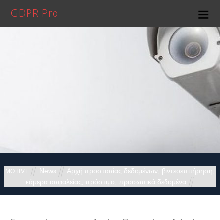
GDPR Pro
News
Αρχή προστασίας δεδομένων
,
βιντεοεπιτήρηση
,
MOTIVE
κάμερα ασφαλείας
,
πρόστιμο
,
προσωπικά δεδομένα