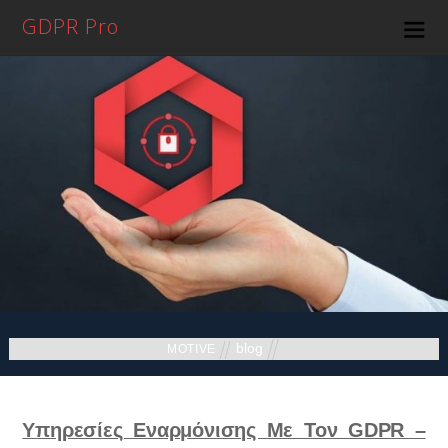
GDPR Pro
blog
MOTIVE
Υπηρεσίες Εναρμόνισης Με Τον GDPR –